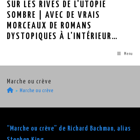
SUR LES RIVES DE L'UTOPIE
Skip
to
SOMBRE | AVEC DE VRAIS
content
MORCEAUX DE ROMANS
DYSTOPIQUES À L'INTÉRIEUR…
Menu
Marche ou crève
>
Marche ou crève
“Marche ou crève” de Richard Bachman, alias
Stephen King