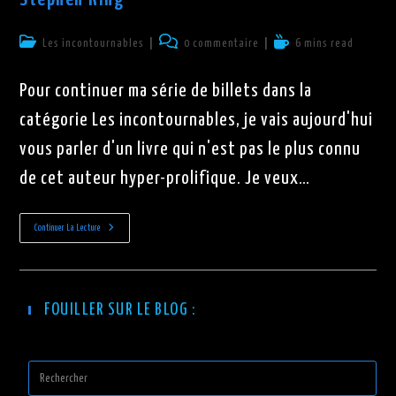
Post
Commentaires
Temps
Les incontournables
0 commentaire
6 mins read
category:
de
de
la
lecture :
Pour continuer ma série de billets dans la
publication :
catégorie Les incontournables, je vais aujourd'hui
vous parler d'un livre qui n'est pas le plus connu
de cet auteur hyper-prolifique. Je veux…
“Marche
Continuer La Lecture
Ou
Crève”
De
Richard
Bachman,
Alias
FOUILLER SUR LE BLOG :
Stephen
King