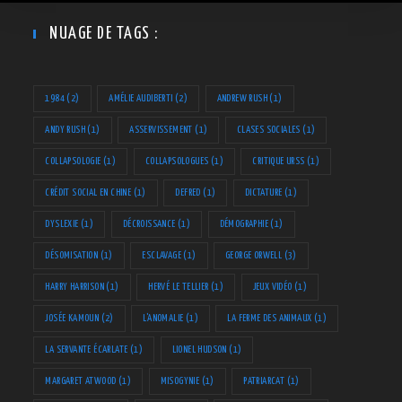
NUAGE DE TAGS :
1984
(2)
AMÉLIE AUDIBERTI
(2)
ANDREW RUSH
(1)
ANDY RUSH
(1)
ASSERVISSEMENT
(1)
CLASES SOCIALES
(1)
COLLAPSOLOGIE
(1)
COLLAPSOLOGUES
(1)
CRITIQUE URSS
(1)
CRÉDIT SOCIAL EN CHINE
(1)
DEFRED
(1)
DICTATURE
(1)
DYSLEXIE
(1)
DÉCROISSANCE
(1)
DÉMOGRAPHIE
(1)
DÉSOMISATION
(1)
ESCLAVAGE
(1)
GEORGE ORWELL
(3)
HARRY HARRISON
(1)
HERVÉ LE TELLIER
(1)
JEUX VIDÉO
(1)
JOSÉE KAMOUN
(2)
L'ANOMALIE
(1)
LA FERME DES ANIMAUX
(1)
LA SERVANTE ÉCARLATE
(1)
LIONEL HUDSON
(1)
MARGARET ATWOOD
(1)
MISOGYNIE
(1)
PATRIARCAT
(1)