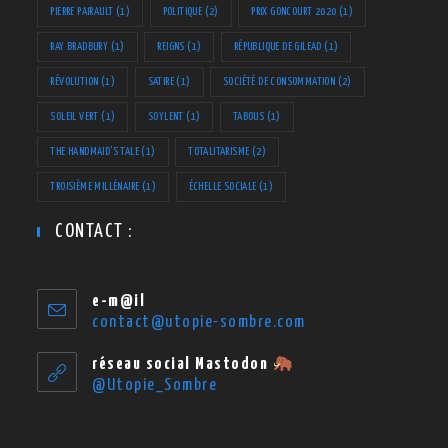
PIERRE PAIRAULT
(1)
POLITIQUE
(2)
PRIX GONCOURT 2020
(1)
RAY BRADBURY
(1)
REIGNS
(1)
RÉPUBLIQUE DE GILEAD
(1)
RÉVOLUTION
(1)
SATIRE
(1)
SOCIÉTÉ DE CONSOMMATION
(2)
SOLEIL VERT
(1)
SOYLENT
(1)
TABOUS
(1)
THE HANDMAID'S TALE
(1)
TOTALITARISME
(2)
TROISIÈME MILLÉNAIRE
(1)
ÉCHELLE SOCIALE
(1)
CONTACT :
e-m@il
contact@utopie-sombre.com
S’ouvre
dans
votre
réseau social Mastodon
application
@Utopie_Sombre
S’ouvre
dans
un
nouvel